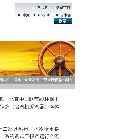
联系我们
人才招聘
的位置：
首页 >
企业动态
>
中日联信息
>
返回
承包、北京中日联节能环保工
锅炉（含汽机凝汽器）本体
一二次过热器、水冷壁更换
、系统调试至投产运行全流