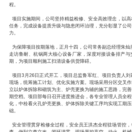
程。
项目实施期间，公司坚持精益检修、安全高效理念，以高
任务，完成设备提质升级与隐患闭环治理，充分彰显了公司
力。
为保障项目按期落地，正月十四，公司常务副总经理朱灿
走访鲁耐、杭锅两大核心设备厂家，深度对接设备排产与
期，为项目顺利施工扫清设备供货障碍。
项目3月26日正式开工，项目总监鲁军红、项目负责人
现场，统筹施工计划、优化实施方案。现场采用分区交叉作
立以炉体拆除和砌筑为主、炉壳更换为辅的施工思路，完善
期空档。项目部每日召开进度推进会，各专业管理人员全程
化，中栓看火孔炉壳更换、炉体拆除关键工序均实现工期压
础。
安全管理贯穿检修全过程，安全员王洪杰全程驻场管控，
查，做到立查立改、闭环清零。现场严控高空、动火、机械