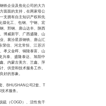
钢铁企业及焦化公司的大力
方面面的支持，在两家母公
一支拥有自主知识产权和先
化煤化工、包钢、宁钢、宏
钢、邢钢、唐山达丰、陕西
、博威新宇、广西盛隆、山
业、襄汾星原钢铁、唐山汇
东荣信、河北常恒、江苏沂
、孝义金晖、铜陵泰富、山
龙兴泰、盛隆泰达、旭阳中
鑫、内蒙古美方、兰鑫、萍
计、供货和技术服务工作。
良好的形象。
、BHUSHAN公司2套、T
货和技术服务。
脱硫（COGD）、活性焦干