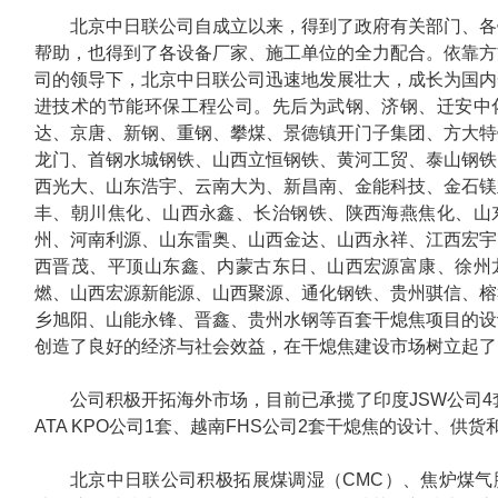
北京中日联公司自成立以来，得到了政府有关部门、各
帮助，也得到了各设备厂家、施工单位的全力配合。依靠方
司的领导下，北京中日联公司迅速地发展壮大，成长为国内
进技术的节能环保工程公司。先后为武钢、济钢、迁安中
达、京唐、新钢、重钢、攀煤、景德镇开门子集团、方大特
龙门、首钢水城钢铁、山西立恒钢铁、黄河工贸、泰山钢铁
西光大、山东浩宇、云南大为、新昌南、金能科技、金石镁
丰、朝川焦化、山西永鑫、长治钢铁、陕西海燕焦化、山
州、河南利源、山东雷奥、山西金达、山西永祥、江西宏宇
西晋茂、平顶山东鑫、内蒙古东日、山西宏源富康、徐州
燃、山西宏源新能源、山西聚源、通化钢铁、贵州骐信、榕
乡旭阳、山能永锋、晋鑫、贵州水钢等百套干熄焦项目的设
创造了良好的经济与社会效益，在干熄焦建设市场树立起了
公司积极开拓海外市场，目前已承揽了印度JSW公司4套
ATA KPO公司1套、越南FHS公司2套干熄焦的设计、供
北京中日联公司积极拓展煤调湿（CMC）、焦炉煤气