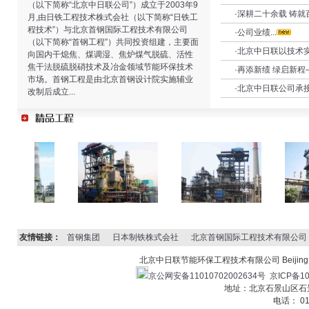
（以下简称“北京中日联公司”）成立于2003年9
·
深耕二十余载 铸就
月,由日铁工程技术株式会社（以下简称“日铁工
程技术”）与北京首钢国际工程技术有限公司
·
公司业绩
...
（以下简称“首钢工程”）共同投资组建，主要面
·
北京中日联以技术实
向国内干熄焦、煤调湿、焦炉煤气脱硫、活性
焦干法脱硫脱硝技术及冶金领域节能环保技术
·
再添新绩 绿启新
市场。首钢工程是由北京首钢设计院实施辅业
·
北京中日联公司承
改制后成立...
友情链接：
首钢集团
日本制铁株式会社
北京首钢国际工程技术有限公司
北京中日联节能环保工程技术有限公司 Beijing JC Ener
京公网安备11010702002634号
京ICP备10
地址：北京石景山区石景山
电话： 01